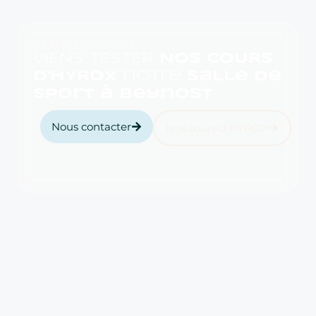
SÉANCE D’HYROX !
VIENS TESTER
NOS COURS
D'HYROX
notre
salle de
sport à Beynost
Nous contacter
Nos cours d'HYROX