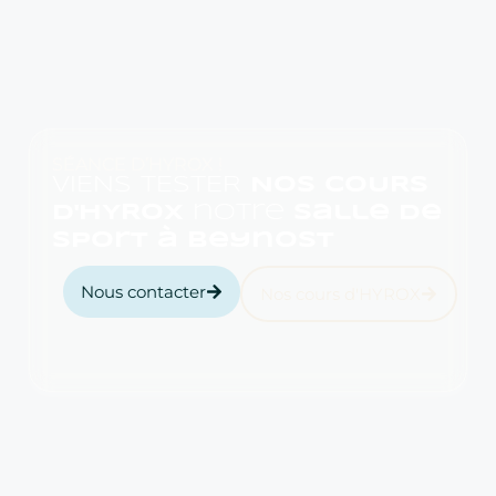
SÉANCE D’HYROX !
VIENS TESTER
NOS COURS
D'HYROX
notre
salle de
sport à Beynost
Nous contacter
Nos cours d'HYROX