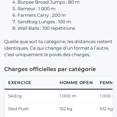
Burpee Broad Jumps : 80 m
Rameur : 1 000 m
Farmers Carry : 200 m
Sandbag Lunges : 100 m
Wall Balls : 100 répétitions
Quelle que soit ta catégorie, les distances restent
identiques. Ce qui change d’un format à l’autre,
c’est uniquement le poids des charges.
Charges officielles par catégorie
EXERCICE
HOMME OPEN
FEMME
SkiErg
1 000 m
1 000 m
Sled Push
152 kg
102 kg