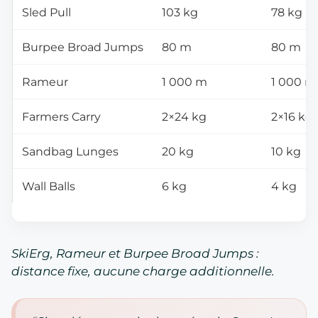
Sled Pull
103 kg
78 kg
Burpee Broad Jumps
80 m
80 m
Rameur
1 000 m
1 000 m
Farmers Carry
2×24 kg
2×16 kg
Sandbag Lunges
20 kg
10 kg
Wall Balls
6 kg
4 kg
SkiErg, Rameur et Burpee Broad Jumps :
distance fixe, aucune charge additionnelle.